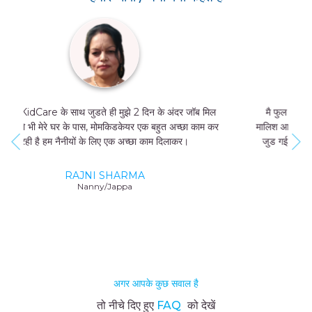
मै फुल टाइम जॉब नहीं कर सकती थी, और मुझे मां और बच्चे की
मालिश आती थी तो मै MomKidCare के साथ फ्रीलांसर की तरह
जुड गई और अब में दिन में सिर्फ 4 घंटे काम करके भी 20000-
25000 तक कमा सकती हूं।
GEETA SHARMA
Nanny/Jappa
अगर आपके कुछ सवाल है
तो नीचे दिए हुए
FAQ
को देखें