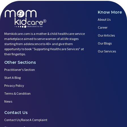
Know More
About Us
Career
Momkidcare.com is a mother & child healthcare service
Our Articles
marketplace aimed to serve women of all life stages
Our Blogs
starting from adolescence to 40+ and give them
opportunity to book ”Supporting Healthcare Services" at
Our Services
their fingertips.
Other Sections
Practitioner's Section
Start A Blog
Privacy Policy
Terms & Condition
News
Contact Us
Contact Us/Raise A Complaint