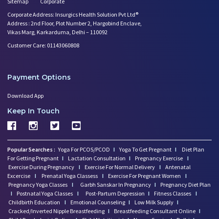
Sitemap
Corporate
Corporate Address: Insurgics Health Solution Pvt Ltd®
Address : 2nd Floor, Plot Number 2, Hargobind Enclave,
Vikas Marg, Karkarduma, Delhi – 110092
Customer Care: 01143060808
Payment Options
Download App
Keep In Touch
Popular Searches :
Yoga For PCOS/PCOD
I
Yoga To Get Pregnant
I
Diet Plan
For Getting Pregnant
I
Lactation Consultation
I
Pregnancy Exercise
I
Exercise During Pregnancy
I
Exercise For Normal Delivery
I
Antenatal
Excercise
I
Prenatal Yoga Classess
I
Exercise For Pregnant Women
I
Pregnancy Yoga Classes
I
Garbh Sanskar In Pregnancy
I
Pregnancy Diet Plan
I
Postnatal Yoga Classes
I
Post-Partum Depression
I
Fitness Classes
I
Childbirth Education
I
Emotional Counseling
I
Low Milk Supply
I
Cracked/Inverted Nipple Breastfeeding
I
Breastfeeding Consultant Online
I