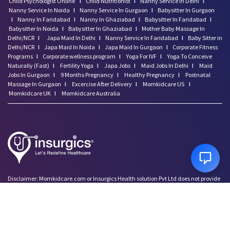
Child Psychologist Online
I
Child Nutritionist
I
Nanny Service In Delhi
I
Nanny Service In Noida
I
Nanny Service In Gurgaon
I
Babysitter In Gurgaon
I
Nanny In Faridabad
I
Nanny In Ghaziabad
I
Babysitter In Faridabad
I
Babysitter In Noida
I
Babysitter In Ghaziabad
I
Mother Baby Massage In
Delhi/NCR
I
Japa Maid In Delhi
I
Nanny Service In Faridabad
I
Baby Sitter in
Delhi/NCR
I
Japa Maid In Noida
I
Japa Maid In Gurgaon
I
Corporate Fitness
Programs
I
Corporate wellness program
I
Yoga For IVF
I
Yoga To Conceive
Naturally (Fast)
I
Fertility Yoga
I
Japa Jobs
I
Maid Jobs In Delhi
I
Maid
Jobs In Gurgaon
I
9 Months Pregnancy
I
Healthy Pregnancy
I
Postnatal
Massage In Gurgaon
I
Excercise After Delivery
I
Momkidcare US
I
Momkidcare UK
I
Momkidcare Australia
Disclaimer: Momkidcare.com or Insurgics Health solution Pvt Ltd does not provide
medical advice and does not cater to any medical/Pregnancy or psychiatric
emergencies. If you are in a life threatening situation, please do NOT use this site. If
you are feeling suicidal we recommend you call a suicide prevention helpline or go
to your nearest hospital.