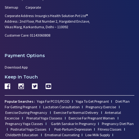
Sitemap
Corporate
Corporate Address: Insurgics Health Solution Pvt Ltd®
Address : 2nd Floor, Plot Number 2, Hargobind Enclave,
Vikas Marg, Karkarduma, Delhi – 110092
Customer Care: 01143060808
Payment Options
Download App
Keep In Touch
Popular Searches :
Yoga For PCOS/PCOD
I
Yoga To Get Pregnant
I
Diet Plan
For Getting Pregnant
I
Lactation Consultation
I
Pregnancy Exercise
I
Exercise During Pregnancy
I
Exercise For Normal Delivery
I
Antenatal
Excercise
I
Prenatal Yoga Classess
I
Exercise For Pregnant Women
I
Pregnancy Yoga Classes
I
Garbh Sanskar In Pregnancy
I
Pregnancy Diet Plan
I
Postnatal Yoga Classes
I
Post-Partum Depression
I
Fitness Classes
I
Childbirth Education
I
Emotional Counseling
I
Low Milk Supply
I