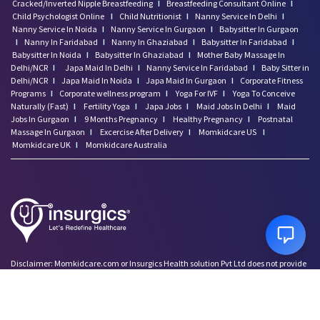
Cracked/Inverted Nipple Breastfeeding
I
Breastfeeding Consultant Online
I
Child Psychologist Online
I
Child Nutritionist
I
Nanny Service In Delhi
I
Nanny Service In Noida
I
Nanny Service In Gurgaon
I
Babysitter In Gurgaon
I
Nanny In Faridabad
I
Nanny In Ghaziabad
I
Babysitter In Faridabad
I
Babysitter In Noida
I
Babysitter In Ghaziabad
I
Mother Baby Massage In
Delhi/NCR
I
Japa Maid In Delhi
I
Nanny Service In Faridabad
I
Baby Sitter in
Delhi/NCR
I
Japa Maid In Noida
I
Japa Maid In Gurgaon
I
Corporate Fitness
Programs
I
Corporate wellness program
I
Yoga For IVF
I
Yoga To Conceive
Naturally (Fast)
I
Fertility Yoga
I
Japa Jobs
I
Maid Jobs In Delhi
I
Maid
Jobs In Gurgaon
I
9 Months Pregnancy
I
Healthy Pregnancy
I
Postnatal
Massage In Gurgaon
I
Excercise After Delivery
I
Momkidcare US
I
Momkidcare UK
I
Momkidcare Australia
Disclaimer: Momkidcare.com or Insurgics Health solution Pvt Ltd does not provide
medical advice and does not cater to any medical/Pregnancy or psychiatric
emergencies. If you are in a life threatening situation, please do NOT use this site. If
you are feeling suicidal we recommend you call a suicide prevention helpline or go
to your nearest hospital.