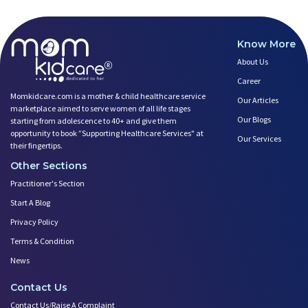
Know More
About Us
Career
Momkidcare.com is a mother & child healthcare service
Our Articles
marketplace aimed to serve women of all life stages
Our Blogs
starting from adolescence to 40+ and give them
opportunity to book ”Supporting Healthcare Services" at
Our Services
their fingertips.
Other Sections
Practitioner's Section
Start A Blog
Privacy Policy
Terms & Condition
News
Contact Us
Contact Us/Raise A Complaint