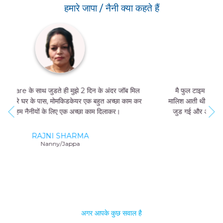
हमारे जापा / नैनी क्या कहते हैं
मै फुल टाइम जॉब नहीं कर सकती थी, और मुझे मां और बच्चे की
मालिश आती थी तो मै MomKidCare के साथ फ्रीलांसर की तरह
जुड गई और अब में दिन में सिर्फ 4 घंटे काम करके भी 20000-
25000 तक कमा सकती हूं।
GEETA SHARMA
Nanny/Jappa
अगर आपके कुछ सवाल है