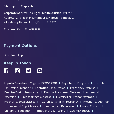
Sitemap
Corporate
Corporate Address: Insurgics Health Solution Pvt Ltd®
Address : 2nd Floor, Plot Number 2, Hargobind Enclave,
Vikas Marg, Karkarduma, Delhi – 110092
Customer Care: 01143060808
Payment Options
Download App
Keep In Touch
Popular Searches :
Yoga For PCOS/PCOD
I
Yoga To Get Pregnant
I
Diet Plan
For Getting Pregnant
I
Lactation Consultation
I
Pregnancy Exercise
I
Exercise During Pregnancy
I
Exercise For Normal Delivery
I
Antenatal
Excercise
I
Prenatal Yoga Classess
I
Exercise For Pregnant Women
I
Pregnancy Yoga Classes
I
Garbh Sanskar In Pregnancy
I
Pregnancy Diet Plan
I
Postnatal Yoga Classes
I
Post-Partum Depression
I
Fitness Classes
I
Childbirth Education
I
Emotional Counseling
I
Low Milk Supply
I