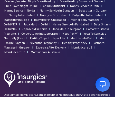
Cracked/Inverted Nipple Breastfeeding
I
Breastfeeding Consultant Online
I
Child Psychologist Online
I
Child Nutritionist
I
Nanny Service In Delhi
I
Nanny Service In Noida
I
Nanny Service In Gurgaon
I
Babysitter In Gurgaon
I
Nanny In Faridabad
I
Nanny In Ghaziabad
I
Babysitter In Faridabad
I
Babysitter In Noida
I
Babysitter In Ghaziabad
I
Mother Baby Massage In
Delhi/NCR
I
Japa Maid In Delhi
I
Nanny Service In Faridabad
I
Baby Sitter in
Delhi/NCR
I
Japa Maid In Noida
I
Japa Maid In Gurgaon
I
Corporate Fitness
Programs
I
Corporate wellness program
I
Yoga For IVF
I
Yoga To Conceive
Naturally (Fast)
I
Fertility Yoga
I
Japa Jobs
I
Maid Jobs In Delhi
I
Maid
Jobs In Gurgaon
I
9 Months Pregnancy
I
Healthy Pregnancy
I
Postnatal
Massage In Gurgaon
I
Excercise After Delivery
I
Momkidcare US
I
Momkidcare UK
I
Momkidcare Australia
Disclaimer: Momkidcare.com or Insurgics Health solution Pvt Ltd does not provide
medical advice and does not cater to any medical/Pregnancy or psychiatric
emergencies. If you are in a life threatening situation, please do NOT use this site. If
you are feeling suicidal we recommend you call a suicide prevention helpline or go
to your nearest hospital.