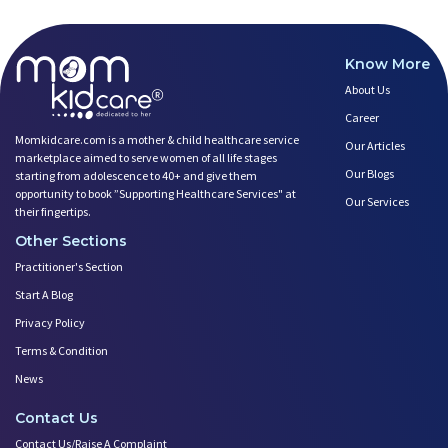
Know More
About Us
Career
Momkidcare.com is a mother & child healthcare service
Our Articles
marketplace aimed to serve women of all life stages
Our Blogs
starting from adolescence to 40+ and give them
opportunity to book ”Supporting Healthcare Services" at
Our Services
their fingertips.
Other Sections
Practitioner's Section
Start A Blog
Privacy Policy
Terms & Condition
News
Contact Us
Contact Us/Raise A Complaint