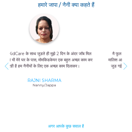
हमारे जापा / नैनी क्या कहते हैं
मै फुल टाइम जॉब नहीं कर सकती थी, और मुझे मां और बच्चे की
मालिश आती थी तो मै MomKidCare के साथ फ्रीलांसर की तरह
जुड गई और अब में दिन में सिर्फ 4 घंटे काम करके भी 20000-
25000 तक कमा सकती हूं।
GEETA SHARMA
Nanny/Jappa
अगर आपके कुछ सवाल है