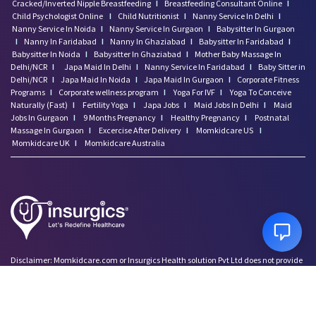
Cracked/Inverted Nipple Breastfeeding
I
Breastfeeding Consultant Online
I
Child Psychologist Online
I
Child Nutritionist
I
Nanny Service In Delhi
I
Nanny Service In Noida
I
Nanny Service In Gurgaon
I
Babysitter In Gurgaon
I
Nanny In Faridabad
I
Nanny In Ghaziabad
I
Babysitter In Faridabad
I
Babysitter In Noida
I
Babysitter In Ghaziabad
I
Mother Baby Massage In
Delhi/NCR
I
Japa Maid In Delhi
I
Nanny Service In Faridabad
I
Baby Sitter in
Delhi/NCR
I
Japa Maid In Noida
I
Japa Maid In Gurgaon
I
Corporate Fitness
Programs
I
Corporate wellness program
I
Yoga For IVF
I
Yoga To Conceive
Naturally (Fast)
I
Fertility Yoga
I
Japa Jobs
I
Maid Jobs In Delhi
I
Maid
Jobs In Gurgaon
I
9 Months Pregnancy
I
Healthy Pregnancy
I
Postnatal
Massage In Gurgaon
I
Excercise After Delivery
I
Momkidcare US
I
Momkidcare UK
I
Momkidcare Australia
Disclaimer: Momkidcare.com or Insurgics Health solution Pvt Ltd does not provide
medical advice and does not cater to any medical/Pregnancy or psychiatric
emergencies. If you are in a life threatening situation, please do NOT use this site. If
you are feeling suicidal we recommend you call a suicide prevention helpline or go
to your nearest hospital.