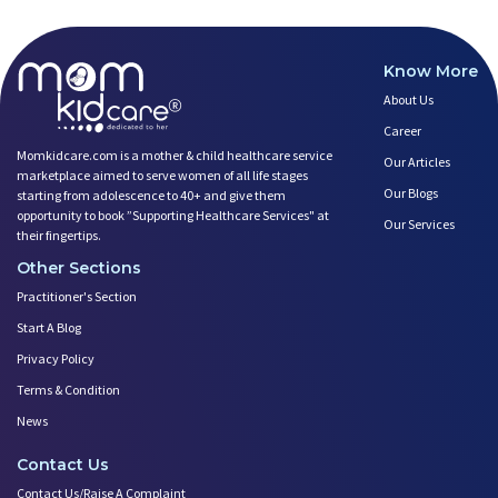
Know More
About Us
Career
Momkidcare.com is a mother & child healthcare service
Our Articles
marketplace aimed to serve women of all life stages
Our Blogs
starting from adolescence to 40+ and give them
opportunity to book ”Supporting Healthcare Services" at
Our Services
their fingertips.
Other Sections
Practitioner's Section
Start A Blog
Privacy Policy
Terms & Condition
News
Contact Us
Contact Us/Raise A Complaint