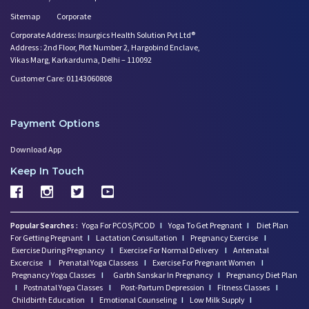
Sitemap
Corporate
Corporate Address: Insurgics Health Solution Pvt Ltd®
Address : 2nd Floor, Plot Number 2, Hargobind Enclave,
Vikas Marg, Karkarduma, Delhi – 110092
Customer Care: 01143060808
Payment Options
Download App
Keep In Touch
Popular Searches :
Yoga For PCOS/PCOD
I
Yoga To Get Pregnant
I
Diet Plan
For Getting Pregnant
I
Lactation Consultation
I
Pregnancy Exercise
I
Exercise During Pregnancy
I
Exercise For Normal Delivery
I
Antenatal
Excercise
I
Prenatal Yoga Classess
I
Exercise For Pregnant Women
I
Pregnancy Yoga Classes
I
Garbh Sanskar In Pregnancy
I
Pregnancy Diet Plan
I
Postnatal Yoga Classes
I
Post-Partum Depression
I
Fitness Classes
I
Childbirth Education
I
Emotional Counseling
I
Low Milk Supply
I