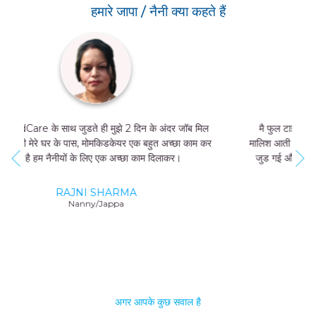
हमारे जापा / नैनी क्या कहते हैं
मै फुल टाइम जॉब नहीं कर सकती थी, और मुझे मां और बच्चे की
मालिश आती थी तो मै MomKidCare के साथ फ्रीलांसर की तरह
जुड गई और अब में दिन में सिर्फ 4 घंटे काम करके भी 20000-
25000 तक कमा सकती हूं।
GEETA SHARMA
Nanny/Jappa
अगर आपके कुछ सवाल है