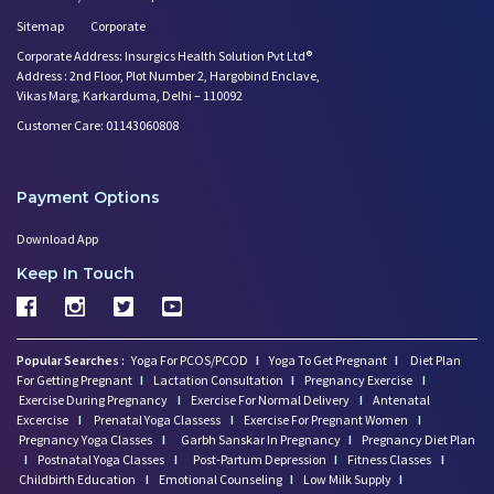
Sitemap
Corporate
Corporate Address: Insurgics Health Solution Pvt Ltd®
Address : 2nd Floor, Plot Number 2, Hargobind Enclave,
Vikas Marg, Karkarduma, Delhi – 110092
Customer Care: 01143060808
Payment Options
Download App
Keep In Touch
Popular Searches :
Yoga For PCOS/PCOD
I
Yoga To Get Pregnant
I
Diet Plan
For Getting Pregnant
I
Lactation Consultation
I
Pregnancy Exercise
I
Exercise During Pregnancy
I
Exercise For Normal Delivery
I
Antenatal
Excercise
I
Prenatal Yoga Classess
I
Exercise For Pregnant Women
I
Pregnancy Yoga Classes
I
Garbh Sanskar In Pregnancy
I
Pregnancy Diet Plan
I
Postnatal Yoga Classes
I
Post-Partum Depression
I
Fitness Classes
I
Childbirth Education
I
Emotional Counseling
I
Low Milk Supply
I