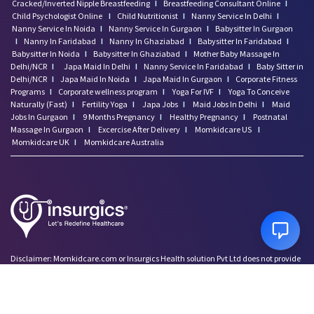
Cracked/Inverted Nipple Breastfeeding
I
Breastfeeding Consultant Online
I
Child Psychologist Online
I
Child Nutritionist
I
Nanny Service In Delhi
I
Nanny Service In Noida
I
Nanny Service In Gurgaon
I
Babysitter In Gurgaon
I
Nanny In Faridabad
I
Nanny In Ghaziabad
I
Babysitter In Faridabad
I
Babysitter In Noida
I
Babysitter In Ghaziabad
I
Mother Baby Massage In
Delhi/NCR
I
Japa Maid In Delhi
I
Nanny Service In Faridabad
I
Baby Sitter in
Delhi/NCR
I
Japa Maid In Noida
I
Japa Maid In Gurgaon
I
Corporate Fitness
Programs
I
Corporate wellness program
I
Yoga For IVF
I
Yoga To Conceive
Naturally (Fast)
I
Fertility Yoga
I
Japa Jobs
I
Maid Jobs In Delhi
I
Maid
Jobs In Gurgaon
I
9 Months Pregnancy
I
Healthy Pregnancy
I
Postnatal
Massage In Gurgaon
I
Excercise After Delivery
I
Momkidcare US
I
Momkidcare UK
I
Momkidcare Australia
Disclaimer: Momkidcare.com or Insurgics Health solution Pvt Ltd does not provide
medical advice and does not cater to any medical/Pregnancy or psychiatric
emergencies. If you are in a life threatening situation, please do NOT use this site. If
you are feeling suicidal we recommend you call a suicide prevention helpline or go
to your nearest hospital.