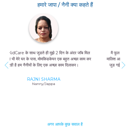
हमारे जापा / नैनी क्या कहते हैं
मै फुल टाइम जॉब नहीं कर सकती थी, और मुझे मां और बच्चे की
मालिश आती थी तो मै MomKidCare के साथ फ्रीलांसर की तरह
जुड गई और अब में दिन में सिर्फ 4 घंटे काम करके भी 20000-
25000 तक कमा सकती हूं।
GEETA SHARMA
Nanny/Jappa
अगर आपके कुछ सवाल है