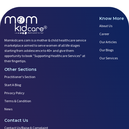
Know More
About Us
Career
Momkidcare.com is a mother & child healthcare service
Our Articles
marketplace aimed to serve women of all life stages
Our Blogs
starting from adolescence to 40+ and give them
opportunity to book ”Supporting Healthcare Services" at
Our Services
their fingertips.
Other Sections
Practitioner's Section
Start A Blog
Privacy Policy
Terms & Condition
News
Contact Us
Contact Us/Raise A Complaint