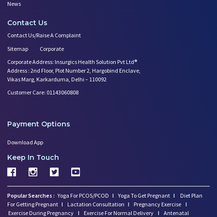
News
Contact Us
Contact Us/Raise A Complaint
Sitemap
Corporate
Corporate Address: Insurgics Health Solution Pvt Ltd®
Address : 2nd Floor, Plot Number 2, Hargobind Enclave,
Vikas Marg, Karkarduma, Delhi – 110092
Customer Care: 01143060808
Payment Options
Download App
Keep In Touch
Popular Searches :
Yoga For PCOS/PCOD
I
Yoga To Get Pregnant
I
Diet Plan
For Getting Pregnant
I
Lactation Consultation
I
Pregnancy Exercise
I
Exercise During Pregnancy
I
Exercise For Normal Delivery
I
Antenatal