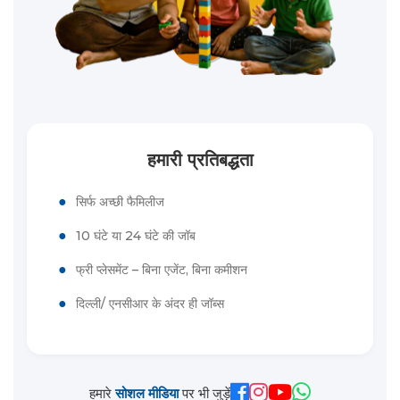
हमारी प्रतिबद्धता
●
सिर्फ अच्छी फैमिलीज
●
10 घंटे या 24 घंटे की जॉब
●
फ्री प्लेसमेंट – बिना एजेंट, बिना कमीशन
●
दिल्ली/ एनसीआर के अंदर ही जॉब्स
हमारे
सोशल मीडिया
पर भी जुड़ें