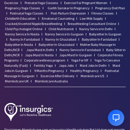
Excercise
I
Prenatal Yoga Classess
I
Exercise For Pregnant Women
I
Pregnancy Yoga Classes
I
Garbh Sanskar In Pregnancy
I
Pregnancy Diet Plan
I
Postnatal Yoga Classes
I
Post-Partum Depression
I
Fitness Classes
I
Childbirth Education
I
Emotional Counseling
I
Low Milk Supply
I
Cracked/Inverted Nipple Breastfeeding
I
Breastfeeding Consultant Online
I
Child Psychologist Online
I
Child Nutritionist
I
Nanny Service In Delhi
I
Nanny Service In Noida
I
Nanny Service In Gurgaon
I
Babysitter In Gurgaon
I
Nanny In Faridabad
I
Nanny In Ghaziabad
I
Babysitter In Faridabad
I
Babysitter In Noida
I
Babysitter In Ghaziabad
I
Mother Baby Massage In
Delhi/NCR
I
Japa Maid In Delhi
I
Nanny Service In Faridabad
I
Baby Sitter in
Delhi/NCR
I
Japa Maid In Noida
I
Japa Maid In Gurgaon
I
Corporate Fitness
Programs
I
Corporate wellness program
I
Yoga For IVF
I
Yoga To Conceive
Naturally (Fast)
I
Fertility Yoga
I
Japa Jobs
I
Maid Jobs In Delhi
I
Maid
Jobs In Gurgaon
I
9 Months Pregnancy
I
Healthy Pregnancy
I
Postnatal
Massage In Gurgaon
I
Excercise After Delivery
I
Momkidcare US
I
Momkidcare UK
I
Momkidcare Australia
Disclaimer: Momkidcare.com or Insurgics Health solution Pvt Ltd does not provide