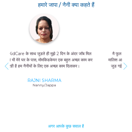
हमारे जापा / नैनी क्या कहते हैं
मै फुल टाइम जॉब नहीं कर सकती थी, और मुझे मां और बच्चे की
मालिश आती थी तो मै MomKidCare के साथ फ्रीलांसर की तरह
जुड गई और अब में दिन में सिर्फ 4 घंटे काम करके भी 20000-
25000 तक कमा सकती हूं।
GEETA SHARMA
Nanny/Jappa
अगर आपके कुछ सवाल है