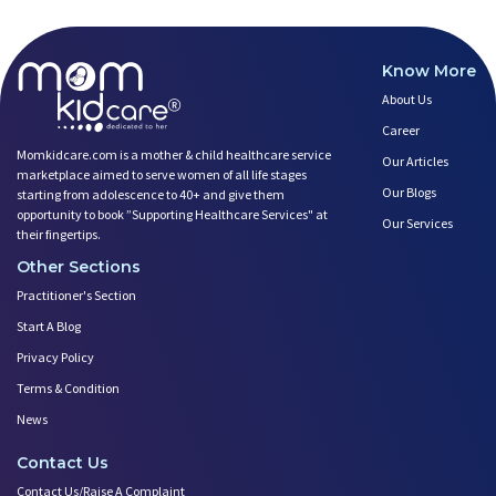
Know More
About Us
Career
Momkidcare.com is a mother & child healthcare service
Our Articles
marketplace aimed to serve women of all life stages
Our Blogs
starting from adolescence to 40+ and give them
opportunity to book ”Supporting Healthcare Services" at
Our Services
their fingertips.
Other Sections
Practitioner's Section
Start A Blog
Privacy Policy
Terms & Condition
News
Contact Us
Contact Us/Raise A Complaint