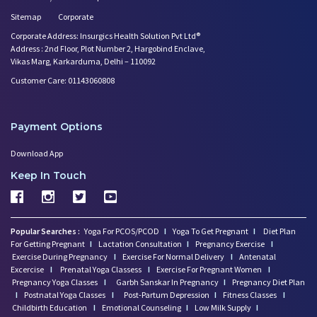
Sitemap
Corporate
Corporate Address: Insurgics Health Solution Pvt Ltd®
Address : 2nd Floor, Plot Number 2, Hargobind Enclave,
Vikas Marg, Karkarduma, Delhi – 110092
Customer Care: 01143060808
Payment Options
Download App
Keep In Touch
Popular Searches :
Yoga For PCOS/PCOD
I
Yoga To Get Pregnant
I
Diet Plan
For Getting Pregnant
I
Lactation Consultation
I
Pregnancy Exercise
I
Exercise During Pregnancy
I
Exercise For Normal Delivery
I
Antenatal
Excercise
I
Prenatal Yoga Classess
I
Exercise For Pregnant Women
I
Pregnancy Yoga Classes
I
Garbh Sanskar In Pregnancy
I
Pregnancy Diet Plan
I
Postnatal Yoga Classes
I
Post-Partum Depression
I
Fitness Classes
I
Childbirth Education
I
Emotional Counseling
I
Low Milk Supply
I