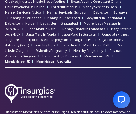
Cracked/Inverted Nipple Breastfeeding
I
Breastfeeding Consultant Online
I
Child Psychologist Online
I
Child Nutritionist
I
Nanny Service In Delhi
I
Nanny Service In Noida
I
Nanny Service In Gurgaon
I
Babysitter In Gurgaon
I
Nanny In Faridabad
I
Nanny In Ghaziabad
I
Babysitter In Faridabad
I
Babysitter In Noida
I
Babysitter In Ghaziabad
I
Mother Baby Massage In
Delhi/NCR
I
Japa Maid In Delhi
I
Nanny Service In Faridabad
I
Baby Sitter in
Delhi/NCR
I
Japa Maid In Noida
I
Japa Maid In Gurgaon
I
Corporate Fitness
Programs
I
Corporate wellness program
I
Yoga For IVF
I
Yoga To Conceive
Naturally (Fast)
I
Fertility Yoga
I
Japa Jobs
I
Maid Jobs In Delhi
I
Maid
Jobs In Gurgaon
I
9 Months Pregnancy
I
Healthy Pregnancy
I
Postnatal
Massage In Gurgaon
I
Excercise After Delivery
I
Momkidcare US
I
Momkidcare UK
I
Momkidcare Australia
Disclaimer: Momkidcare.com or Insurgics Health solution Pvt Ltd does not provide
medical advice and does not cater to any medical/Pregnancy or psychiatric
emergencies. If you are in a life threatening situation, please do NOT use this site. If
you are feeling suicidal we recommend you call a suicide prevention helpline or go
to your nearest hospital.