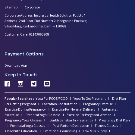
Sitemap
Corporate
Corporate Address: Insurgics Health Solution Pvt Ltd®
Address : 2nd Floor, Plot Number 2, Hargobind Enclave,
Vikas Marg, Karkarduma, Delhi – 110092
Customer Care: 01143060808
Payment Options
Download App
Keep In Touch
Popular Searches :
Yoga For PCOS/PCOD
I
Yoga To Get Pregnant
I
Diet Plan
For Getting Pregnant
I
Lactation Consultation
I
Pregnancy Exercise
I
Exercise During Pregnancy
I
Exercise For Normal Delivery
I
Antenatal
Excercise
I
Prenatal Yoga Classess
I
Exercise For Pregnant Women
I
Pregnancy Yoga Classes
I
Garbh Sanskar In Pregnancy
I
Pregnancy Diet Plan
I
Postnatal Yoga Classes
I
Post-Partum Depression
I
Fitness Classes
I
Childbirth Education
I
Emotional Counseling
I
Low Milk Supply
I