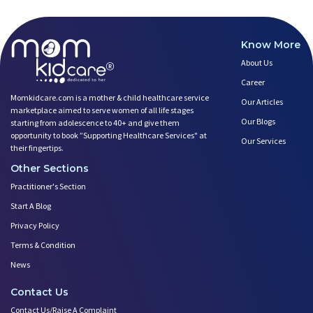
Know More
About Us
Career
Momkidcare.com is a mother & child healthcare service
Our Articles
marketplace aimed to serve women of all life stages
Our Blogs
starting from adolescence to 40+ and give them
opportunity to book ”Supporting Healthcare Services" at
Our Services
their fingertips.
Other Sections
Practitioner's Section
Start A Blog
Privacy Policy
Terms & Condition
News
Contact Us
Contact Us/Raise A Complaint