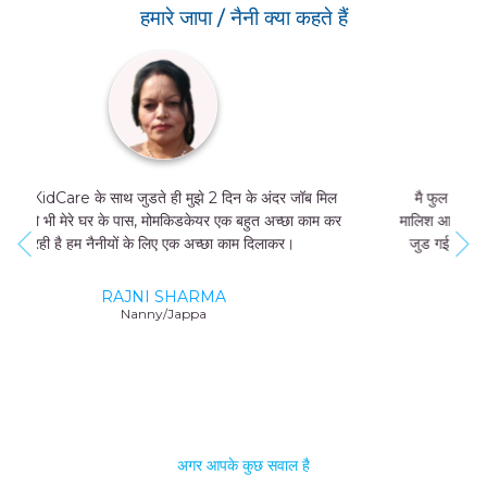
हमारे जापा / नैनी क्या कहते हैं
मै फुल टाइम जॉब नहीं कर सकती थी, और मुझे मां और बच्चे की
मालिश आती थी तो मै MomKidCare के साथ फ्रीलांसर की तरह
जुड गई और अब में दिन में सिर्फ 4 घंटे काम करके भी 20000-
25000 तक कमा सकती हूं।
GEETA SHARMA
Nanny/Jappa
अगर आपके कुछ सवाल है