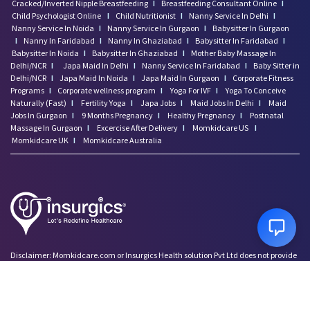
Cracked/Inverted Nipple Breastfeeding
I
Breastfeeding Consultant Online
I
Child Psychologist Online
I
Child Nutritionist
I
Nanny Service In Delhi
I
Nanny Service In Noida
I
Nanny Service In Gurgaon
I
Babysitter In Gurgaon
I
Nanny In Faridabad
I
Nanny In Ghaziabad
I
Babysitter In Faridabad
I
Babysitter In Noida
I
Babysitter In Ghaziabad
I
Mother Baby Massage In
Delhi/NCR
I
Japa Maid In Delhi
I
Nanny Service In Faridabad
I
Baby Sitter in
Delhi/NCR
I
Japa Maid In Noida
I
Japa Maid In Gurgaon
I
Corporate Fitness
Programs
I
Corporate wellness program
I
Yoga For IVF
I
Yoga To Conceive
Naturally (Fast)
I
Fertility Yoga
I
Japa Jobs
I
Maid Jobs In Delhi
I
Maid
Jobs In Gurgaon
I
9 Months Pregnancy
I
Healthy Pregnancy
I
Postnatal
Massage In Gurgaon
I
Excercise After Delivery
I
Momkidcare US
I
Momkidcare UK
I
Momkidcare Australia
Disclaimer: Momkidcare.com or Insurgics Health solution Pvt Ltd does not provide
medical advice and does not cater to any medical/Pregnancy or psychiatric
emergencies. If you are in a life threatening situation, please do NOT use this site. If
you are feeling suicidal we recommend you call a suicide prevention helpline or go
to your nearest hospital.