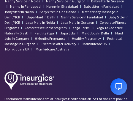
Nanny Service In Noida
I
Nanny Service In Gurgaon
I
Babysitter In Gurgaon
I
Nanny In Faridabad
I
Nanny In Ghaziabad
I
Babysitter In Faridabad
I
Babysitter In Noida
I
Babysitter In Ghaziabad
I
Mother Baby Massage In
Delhi/NCR
I
Japa Maid In Delhi
I
Nanny Service In Faridabad
I
Baby Sitter in
Delhi/NCR
I
Japa Maid In Noida
I
Japa Maid In Gurgaon
I
Corporate Fitness
Programs
I
Corporate wellness program
I
Yoga For IVF
I
Yoga To Conceive
Naturally (Fast)
I
Fertility Yoga
I
Japa Jobs
I
Maid Jobs In Delhi
I
Maid
Jobs In Gurgaon
I
9 Months Pregnancy
I
Healthy Pregnancy
I
Postnatal
Massage In Gurgaon
I
Excercise After Delivery
I
Momkidcare US
I
Momkidcare UK
I
Momkidcare Australia
Disclaimer: Momkidcare.com or Insurgics Health solution Pvt Ltd does not provide
medical advice and does not cater to any medical/Pregnancy or psychiatric
emergencies. If you are in a life threatening situation, please do NOT use this site. If
you are feeling suicidal we recommend you call a suicide prevention helpline or go
to your nearest hospital.
Copyright ©
2026
Insurgics Health Solution Pvt Ltd, All Rights Reserved