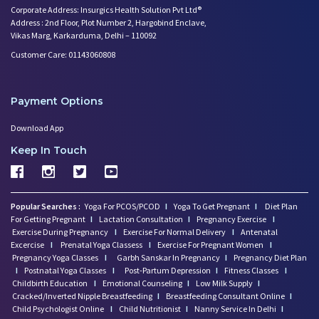
Corporate Address: Insurgics Health Solution Pvt Ltd®
Address : 2nd Floor, Plot Number 2, Hargobind Enclave,
Vikas Marg, Karkarduma, Delhi – 110092
Customer Care: 01143060808
Payment Options
Download App
Keep In Touch
Popular Searches :
Yoga For PCOS/PCOD
I
Yoga To Get Pregnant
I
Diet Plan
For Getting Pregnant
I
Lactation Consultation
I
Pregnancy Exercise
I
Exercise During Pregnancy
I
Exercise For Normal Delivery
I
Antenatal
Excercise
I
Prenatal Yoga Classess
I
Exercise For Pregnant Women
I
Pregnancy Yoga Classes
I
Garbh Sanskar In Pregnancy
I
Pregnancy Diet Plan
I
Postnatal Yoga Classes
I
Post-Partum Depression
I
Fitness Classes
I
Childbirth Education
I
Emotional Counseling
I
Low Milk Supply
I
Cracked/Inverted Nipple Breastfeeding
I
Breastfeeding Consultant Online
I
Child Psychologist Online
I
Child Nutritionist
I
Nanny Service In Delhi
I