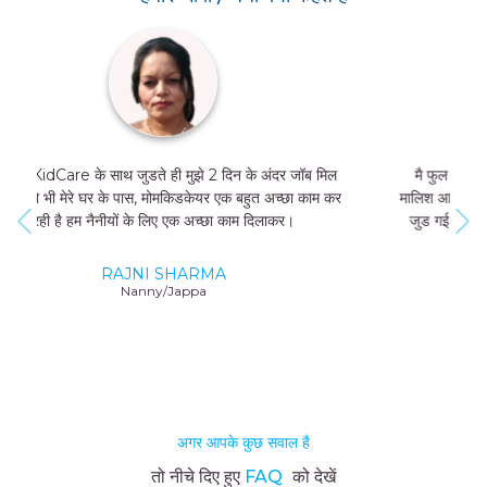
मै फुल टाइम जॉब नहीं कर सकती थी, और मुझे मां और बच्चे की
मालिश आती थी तो मै MomKidCare के साथ फ्रीलांसर की तरह
जुड गई और अब में दिन में सिर्फ 4 घंटे काम करके भी 20000-
25000 तक कमा सकती हूं।
GEETA SHARMA
Nanny/Jappa
अगर आपके कुछ सवाल है
तो नीचे दिए हुए
FAQ
को देखें