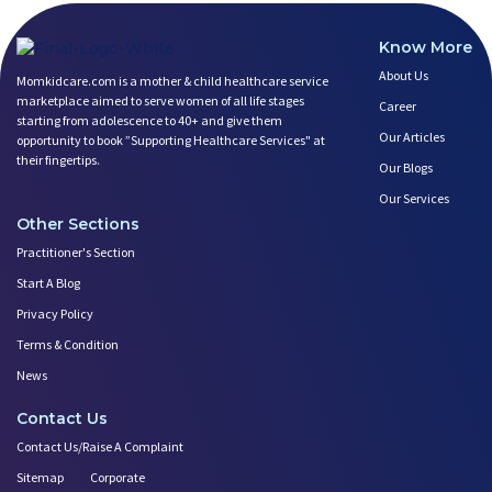
Know More
About Us
Momkidcare.com is a mother & child healthcare service
marketplace aimed to serve women of all life stages
Career
starting from adolescence to 40+ and give them
Our Articles
opportunity to book ”Supporting Healthcare Services" at
their fingertips.
Our Blogs
Our Services
Other Sections
Practitioner's Section
Start A Blog
Privacy Policy
Terms & Condition
News
Contact Us
Contact Us/Raise A Complaint
Sitemap
Corporate