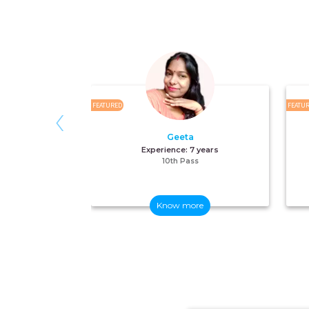
‹
FEATURED
FEATU
Geeta
Experience:
7 years
10th Pass
Know more