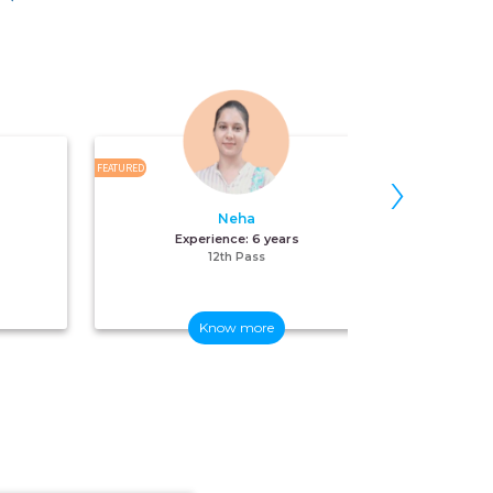
›
FEATURED
FEATURED
Neha
Experience:
6 years
12th Pass
Know more