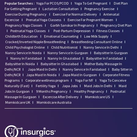
Popular Searches :
Yoga For PCOS/PCOD
I
Yoga To Get Pregnant
I
Diet Plan
For Getting Pregnant
I
Lactation Consultation
I
Pregnancy Exercise
I
Exercise During Pregnancy
I
Exercise For Normal Delivery
I
Antenatal
Excercise
I
Prenatal Yoga Classess
I
Exercise For Pregnant Women
I
Pregnancy Yoga Classes
I
Garbh Sanskar In Pregnancy
I
Pregnancy Diet Plan
I
Postnatal Yoga Classes
I
Post-Partum Depression
I
Fitness Classes
I
Childbirth Education
I
Emotional Counseling
I
Low Milk Supply
I
Cracked/Inverted Nipple Breastfeeding
I
Breastfeeding Consultant Online
I
Child Psychologist Online
I
Child Nutritionist
I
Nanny Service In Delhi
I
Nanny Service In Noida
I
Nanny Service In Gurgaon
I
Babysitter In Gurgaon
I
Nanny In Faridabad
I
Nanny In Ghaziabad
I
Babysitter In Faridabad
I
Babysitter In Noida
I
Babysitter In Ghaziabad
I
Mother Baby Massage In
Delhi/NCR
I
Japa Maid In Delhi
I
Nanny Service In Faridabad
I
Baby Sitter in
Delhi/NCR
I
Japa Maid In Noida
I
Japa Maid In Gurgaon
I
Corporate Fitness
Programs
I
Corporate wellness program
I
Yoga For IVF
I
Yoga To Conceive
Naturally (Fast)
I
Fertility Yoga
I
Japa Jobs
I
Maid Jobs In Delhi
I
Maid
Jobs In Gurgaon
I
9 Months Pregnancy
I
Healthy Pregnancy
I
Postnatal
Massage In Gurgaon
I
Excercise After Delivery
I
Momkidcare US
I
Momkidcare UK
I
Momkidcare Australia