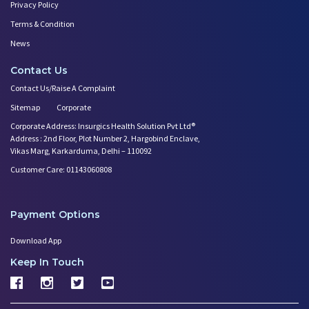
Privacy Policy
Terms & Condition
News
Contact Us
Contact Us/Raise A Complaint
Sitemap
Corporate
Corporate Address: Insurgics Health Solution Pvt Ltd®
Address : 2nd Floor, Plot Number 2, Hargobind Enclave,
Vikas Marg, Karkarduma, Delhi – 110092
Customer Care: 01143060808
Payment Options
Download App
Keep In Touch