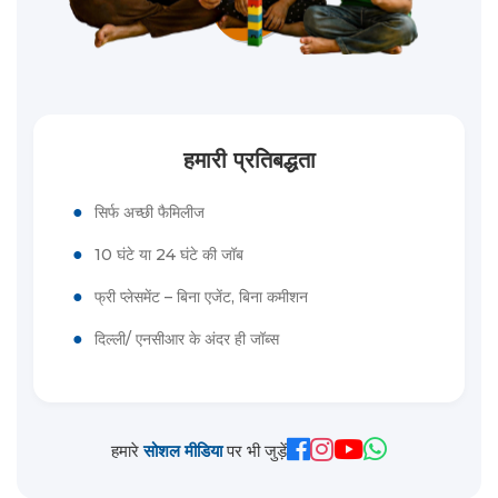
हमारी प्रतिबद्धता
●
सिर्फ अच्छी फैमिलीज
●
10 घंटे या 24 घंटे की जॉब
●
फ्री प्लेसमेंट – बिना एजेंट, बिना कमीशन
●
दिल्ली/ एनसीआर के अंदर ही जॉब्स
हमारे
सोशल मीडिया
पर भी जुड़ें