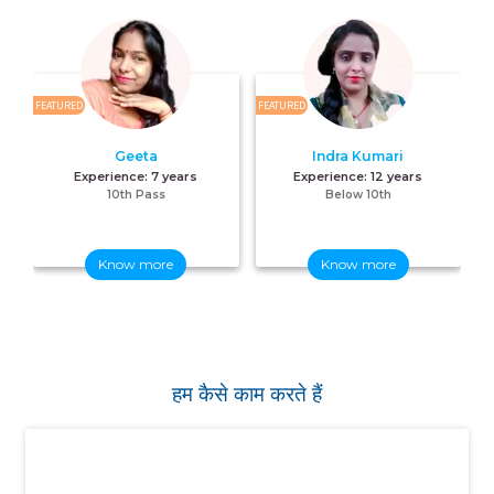
FEATURED
FEATURED
FE
Geeta
Indra Kumari
Experience:
7 years
Experience:
12 years
10th Pass
Below 10th
Know more
Know more
हम कैसे काम करते हैं