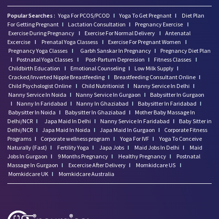
Popular Searches :
Yoga For PCOS/PCOD
I
Yoga To Get Pregnant
I
Diet Plan
For Getting Pregnant
I
Lactation Consultation
I
Pregnancy Exercise
I
Exercise During Pregnancy
I
Exercise For Normal Delivery
I
Antenatal
Excercise
I
Prenatal Yoga Classess
I
Exercise For Pregnant Women
I
Pregnancy Yoga Classes
I
Garbh Sanskar In Pregnancy
I
Pregnancy Diet Plan
I
Postnatal Yoga Classes
I
Post-Partum Depression
I
Fitness Classes
I
Childbirth Education
I
Emotional Counseling
I
Low Milk Supply
I
Cracked/Inverted Nipple Breastfeeding
I
Breastfeeding Consultant Online
I
Child Psychologist Online
I
Child Nutritionist
I
Nanny Service In Delhi
I
Nanny Service In Noida
I
Nanny Service In Gurgaon
I
Babysitter In Gurgaon
I
Nanny In Faridabad
I
Nanny In Ghaziabad
I
Babysitter In Faridabad
I
Babysitter In Noida
I
Babysitter In Ghaziabad
I
Mother Baby Massage In
Delhi/NCR
I
Japa Maid In Delhi
I
Nanny Service In Faridabad
I
Baby Sitter in
Delhi/NCR
I
Japa Maid In Noida
I
Japa Maid In Gurgaon
I
Corporate Fitness
Programs
I
Corporate wellness program
I
Yoga For IVF
I
Yoga To Conceive
Naturally (Fast)
I
Fertility Yoga
I
Japa Jobs
I
Maid Jobs In Delhi
I
Maid
Jobs In Gurgaon
I
9 Months Pregnancy
I
Healthy Pregnancy
I
Postnatal
Massage In Gurgaon
I
Excercise After Delivery
I
Momkidcare US
I
Momkidcare UK
I
Momkidcare Australia