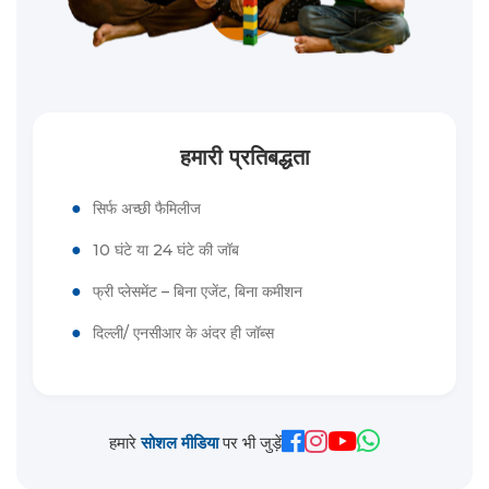
हमारी प्रतिबद्धता
●
सिर्फ अच्छी फैमिलीज
●
10 घंटे या 24 घंटे की जॉब
●
फ्री प्लेसमेंट – बिना एजेंट, बिना कमीशन
●
दिल्ली/ एनसीआर के अंदर ही जॉब्स
हमारे
सोशल मीडिया
पर भी जुड़ें