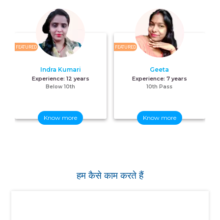
FEATURED
FEATURED
FE
Indra Kumari
Geeta
Experience:
12 years
Experience:
7 years
Below 10th
10th Pass
Know more
Know more
हम कैसे काम करते हैं