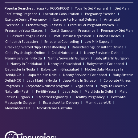
Popular Searches :
Yoga For PCOS/PCOD
I
Yoga To Get Pregnant
I
Diet Plan
For Getting Pregnant
I
Lactation Consultation
I
Pregnancy Exercise
I
Exercise During Pregnancy
I
Exercise For Normal Delivery
I
Antenatal
Excercise
I
Prenatal Yoga Classess
I
Exercise For Pregnant Women
I
Pregnancy Yoga Classes
I
Garbh Sanskar In Pregnancy
I
Pregnancy Diet Plan
I
Postnatal Yoga Classes
I
Post-Partum Depression
I
Fitness Classes
I
Childbirth Education
I
Emotional Counseling
I
Low Milk Supply
I
Cracked/Inverted Nipple Breastfeeding
I
Breastfeeding Consultant Online
I
Child Psychologist Online
I
Child Nutritionist
I
Nanny Service In Delhi
I
Nanny Service In Noida
I
Nanny Service In Gurgaon
I
Babysitter In Gurgaon
I
Nanny In Faridabad
I
Nanny In Ghaziabad
I
Babysitter In Faridabad
I
Babysitter In Noida
I
Babysitter In Ghaziabad
I
Mother Baby Massage In
Delhi/NCR
I
Japa Maid In Delhi
I
Nanny Service In Faridabad
I
Baby Sitter in
Delhi/NCR
I
Japa Maid In Noida
I
Japa Maid In Gurgaon
I
Corporate Fitness
Programs
I
Corporate wellness program
I
Yoga For IVF
I
Yoga To Conceive
Naturally (Fast)
I
Fertility Yoga
I
Japa Jobs
I
Maid Jobs In Delhi
I
Maid
Jobs In Gurgaon
I
9 Months Pregnancy
I
Healthy Pregnancy
I
Postnatal
Massage In Gurgaon
I
Excercise After Delivery
I
Momkidcare US
I
Momkidcare UK
I
Momkidcare Australia