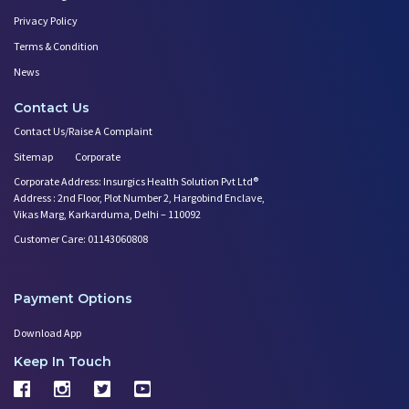
Privacy Policy
Terms & Condition
News
Contact Us
Contact Us/Raise A Complaint
Sitemap
Corporate
Corporate Address: Insurgics Health Solution Pvt Ltd®
Address : 2nd Floor, Plot Number 2, Hargobind Enclave,
Vikas Marg, Karkarduma, Delhi – 110092
Customer Care: 01143060808
Payment Options
Download App
Keep In Touch