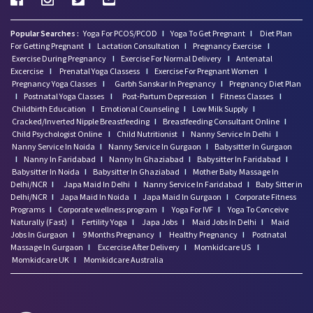
Popular Searches :
Yoga For PCOS/PCOD
I
Yoga To Get Pregnant
I
Diet Plan
For Getting Pregnant
I
Lactation Consultation
I
Pregnancy Exercise
I
Exercise During Pregnancy
I
Exercise For Normal Delivery
I
Antenatal
Excercise
I
Prenatal Yoga Classess
I
Exercise For Pregnant Women
I
Pregnancy Yoga Classes
I
Garbh Sanskar In Pregnancy
I
Pregnancy Diet Plan
I
Postnatal Yoga Classes
I
Post-Partum Depression
I
Fitness Classes
I
Childbirth Education
I
Emotional Counseling
I
Low Milk Supply
I
Cracked/Inverted Nipple Breastfeeding
I
Breastfeeding Consultant Online
I
Child Psychologist Online
I
Child Nutritionist
I
Nanny Service In Delhi
I
Nanny Service In Noida
I
Nanny Service In Gurgaon
I
Babysitter In Gurgaon
I
Nanny In Faridabad
I
Nanny In Ghaziabad
I
Babysitter In Faridabad
I
Babysitter In Noida
I
Babysitter In Ghaziabad
I
Mother Baby Massage In
Delhi/NCR
I
Japa Maid In Delhi
I
Nanny Service In Faridabad
I
Baby Sitter in
Delhi/NCR
I
Japa Maid In Noida
I
Japa Maid In Gurgaon
I
Corporate Fitness
Programs
I
Corporate wellness program
I
Yoga For IVF
I
Yoga To Conceive
Naturally (Fast)
I
Fertility Yoga
I
Japa Jobs
I
Maid Jobs In Delhi
I
Maid
Jobs In Gurgaon
I
9 Months Pregnancy
I
Healthy Pregnancy
I
Postnatal
Massage In Gurgaon
I
Excercise After Delivery
I
Momkidcare US
I
Momkidcare UK
I
Momkidcare Australia