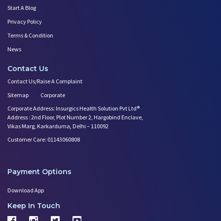
Start A Blog
Privacy Policy
Terms & Condition
News
Contact Us
Contact Us/Raise A Complaint
Sitemap
Corporate
Corporate Address: Insurgics Health Solution Pvt Ltd®
Address : 2nd Floor, Plot Number 2, Hargobind Enclave,
Vikas Marg, Karkarduma, Delhi – 110092
Customer Care: 01143060808
Payment Options
Download App
Keep In Touch