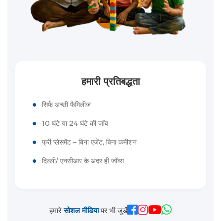
हमारी प्रतिबद्धता
●
सिर्फ अच्छी फैमिलीज
●
10 घंटे या 24 घंटे की जॉब
●
फ्री प्लेसमेंट – बिना एजेंट, बिना कमीशन
●
दिल्ली/ एनसीआर के अंदर ही जॉब्स
हमारे
सोशल मीडिया
पर भी जुड़ें