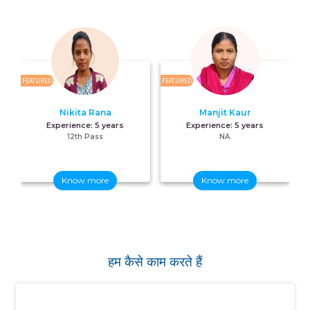
FEATURED
FEATURED
FE
Nikita Rana
Manjit Kaur
Experience:
5 years
Experience:
5 years
12th Pass
NA
Know more
Know more
हम कैसे काम करते हैं