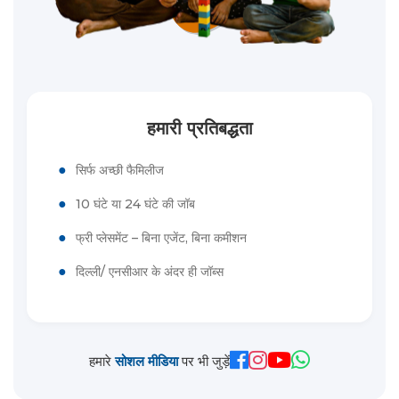
हमारी प्रतिबद्धता
●
सिर्फ अच्छी फैमिलीज
●
10 घंटे या 24 घंटे की जॉब
●
फ्री प्लेसमेंट – बिना एजेंट, बिना कमीशन
●
दिल्ली/ एनसीआर के अंदर ही जॉब्स
हमारे
सोशल मीडिया
पर भी जुड़ें