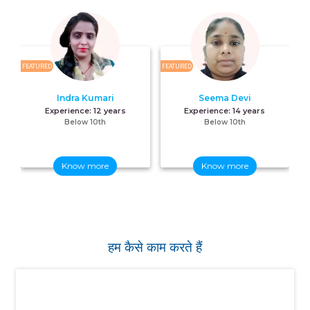
FEATURED
FEATURED
FE
Indra Kumari
Seema Devi
Experience:
12 years
Experience:
14 years
Below 10th
Below 10th
Know more
Know more
हम कैसे काम करते हैं