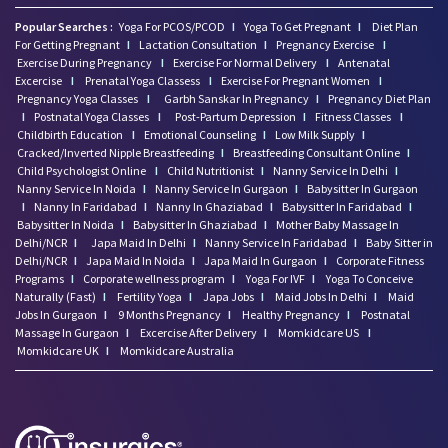
Popular Searches :
Yoga For PCOS/PCOD
I
Yoga To Get Pregnant
I
Diet Plan
For Getting Pregnant
I
Lactation Consultation
I
Pregnancy Exercise
I
Exercise During Pregnancy
I
Exercise For Normal Delivery
I
Antenatal
Excercise
I
Prenatal Yoga Classess
I
Exercise For Pregnant Women
I
Pregnancy Yoga Classes
I
Garbh Sanskar In Pregnancy
I
Pregnancy Diet Plan
I
Postnatal Yoga Classes
I
Post-Partum Depression
I
Fitness Classes
I
Childbirth Education
I
Emotional Counseling
I
Low Milk Supply
I
Cracked/Inverted Nipple Breastfeeding
I
Breastfeeding Consultant Online
I
Child Psychologist Online
I
Child Nutritionist
I
Nanny Service In Delhi
I
Nanny Service In Noida
I
Nanny Service In Gurgaon
I
Babysitter In Gurgaon
I
Nanny In Faridabad
I
Nanny In Ghaziabad
I
Babysitter In Faridabad
I
Babysitter In Noida
I
Babysitter In Ghaziabad
I
Mother Baby Massage In
Delhi/NCR
I
Japa Maid In Delhi
I
Nanny Service In Faridabad
I
Baby Sitter in
Delhi/NCR
I
Japa Maid In Noida
I
Japa Maid In Gurgaon
I
Corporate Fitness
Programs
I
Corporate wellness program
I
Yoga For IVF
I
Yoga To Conceive
Naturally (Fast)
I
Fertility Yoga
I
Japa Jobs
I
Maid Jobs In Delhi
I
Maid
Jobs In Gurgaon
I
9 Months Pregnancy
I
Healthy Pregnancy
I
Postnatal
Massage In Gurgaon
I
Excercise After Delivery
I
Momkidcare US
I
Momkidcare UK
I
Momkidcare Australia