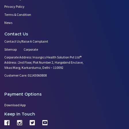
Privacy Policy
Terms & Condition
News
Contact Us
Contact Us/Raise A Complaint
Sitemap
Corporate
Corporate Address: Insurgics Health Solution Pvt Ltd®
Address : 2nd Floor, Plot Number 2, Hargobind Enclave,
Vikas Marg, Karkarduma, Delhi – 110092
Customer Care: 01143060808
Payment Options
Download App
Keep In Touch