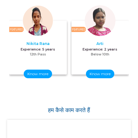
FEATURED
FEATURED
FE
Nikita Rana
Arti
Experience:
5 years
Experience:
2 years
12th Pass
Below 10th
Know more
Know more
हम कैसे काम करते हैं