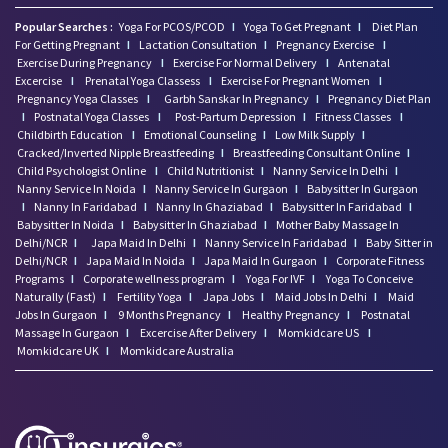
Popular Searches :
Yoga For PCOS/PCOD
I
Yoga To Get Pregnant
I
Diet Plan
For Getting Pregnant
I
Lactation Consultation
I
Pregnancy Exercise
I
Exercise During Pregnancy
I
Exercise For Normal Delivery
I
Antenatal
Excercise
I
Prenatal Yoga Classess
I
Exercise For Pregnant Women
I
Pregnancy Yoga Classes
I
Garbh Sanskar In Pregnancy
I
Pregnancy Diet Plan
I
Postnatal Yoga Classes
I
Post-Partum Depression
I
Fitness Classes
I
Childbirth Education
I
Emotional Counseling
I
Low Milk Supply
I
Cracked/Inverted Nipple Breastfeeding
I
Breastfeeding Consultant Online
I
Child Psychologist Online
I
Child Nutritionist
I
Nanny Service In Delhi
I
Nanny Service In Noida
I
Nanny Service In Gurgaon
I
Babysitter In Gurgaon
I
Nanny In Faridabad
I
Nanny In Ghaziabad
I
Babysitter In Faridabad
I
Babysitter In Noida
I
Babysitter In Ghaziabad
I
Mother Baby Massage In
Delhi/NCR
I
Japa Maid In Delhi
I
Nanny Service In Faridabad
I
Baby Sitter in
Delhi/NCR
I
Japa Maid In Noida
I
Japa Maid In Gurgaon
I
Corporate Fitness
Programs
I
Corporate wellness program
I
Yoga For IVF
I
Yoga To Conceive
Naturally (Fast)
I
Fertility Yoga
I
Japa Jobs
I
Maid Jobs In Delhi
I
Maid
Jobs In Gurgaon
I
9 Months Pregnancy
I
Healthy Pregnancy
I
Postnatal
Massage In Gurgaon
I
Excercise After Delivery
I
Momkidcare US
I
Momkidcare UK
I
Momkidcare Australia