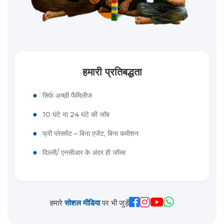
हमारी प्रतिबद्धता
●
सिर्फ अच्छी फैमिलीज
●
10 घंटे या 24 घंटे की जॉब
●
फ्री प्लेसमेंट – बिना एजेंट, बिना कमीशन
●
दिल्ली/ एनसीआर के अंदर ही जॉब्स
हमारे
सोशल मीडिया
पर भी जुड़ें