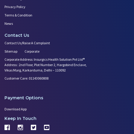
Privacy Policy
Terms & Condition
News
Contact Us
Contact Us/Raise A Complaint
Sitemap
Corporate
Corporate Address: Insurgics Health Solution Pvt Ltd®
Address : 2nd Floor, Plot Number 2, Hargobind Enclave,
Vikas Marg, Karkarduma, Delhi – 110092
Customer Care: 01143060808
Payment Options
Download App
Keep In Touch