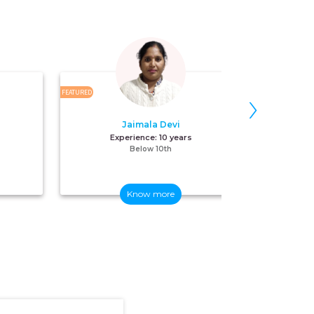
›
FEATURED
FEATURED
Jaimala Devi
Experience:
10 years
Below 10th
Know more