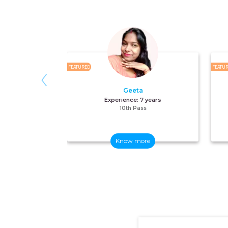
‹
FEATURED
FEATU
Geeta
Experience:
7 years
10th Pass
Know more