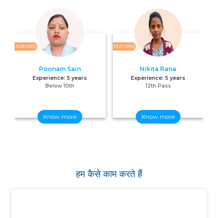
FEATURED
FEATURED
FE
Poonam Sain
Nikita Rana
Experience:
5 years
Experience:
5 years
Below 10th
12th Pass
Know more
Know more
हम कैसे काम करते हैं