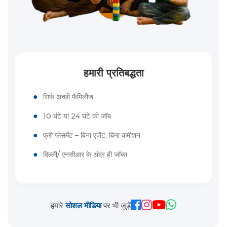
हमारी प्रतिबद्धता
●
सिर्फ अच्छी फैमिलीज
●
10 घंटे या 24 घंटे की जॉब
●
फ्री प्लेसमेंट – बिना एजेंट, बिना कमीशन
●
दिल्ली/ एनसीआर के अंदर ही जॉब्स
हमारे
सोशल मीडिया
पर भी जुड़ें