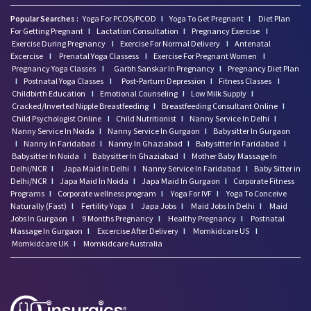
Popular Searches :
Yoga For PCOS/PCOD
I
Yoga To Get Pregnant
I
Diet Plan
For Getting Pregnant
I
Lactation Consultation
I
Pregnancy Exercise
I
Exercise During Pregnancy
I
Exercise For Normal Delivery
I
Antenatal
Excercise
I
Prenatal Yoga Classess
I
Exercise For Pregnant Women
I
Pregnancy Yoga Classes
I
Garbh Sanskar In Pregnancy
I
Pregnancy Diet Plan
I
Postnatal Yoga Classes
I
Post-Partum Depression
I
Fitness Classes
I
Childbirth Education
I
Emotional Counseling
I
Low Milk Supply
I
Cracked/Inverted Nipple Breastfeeding
I
Breastfeeding Consultant Online
I
Child Psychologist Online
I
Child Nutritionist
I
Nanny Service In Delhi
I
Nanny Service In Noida
I
Nanny Service In Gurgaon
I
Babysitter In Gurgaon
I
Nanny In Faridabad
I
Nanny In Ghaziabad
I
Babysitter In Faridabad
I
Babysitter In Noida
I
Babysitter In Ghaziabad
I
Mother Baby Massage In
Delhi/NCR
I
Japa Maid In Delhi
I
Nanny Service In Faridabad
I
Baby Sitter in
Delhi/NCR
I
Japa Maid In Noida
I
Japa Maid In Gurgaon
I
Corporate Fitness
Programs
I
Corporate wellness program
I
Yoga For IVF
I
Yoga To Conceive
Naturally (Fast)
I
Fertility Yoga
I
Japa Jobs
I
Maid Jobs In Delhi
I
Maid
Jobs In Gurgaon
I
9 Months Pregnancy
I
Healthy Pregnancy
I
Postnatal
Massage In Gurgaon
I
Excercise After Delivery
I
Momkidcare US
I
Momkidcare UK
I
Momkidcare Australia