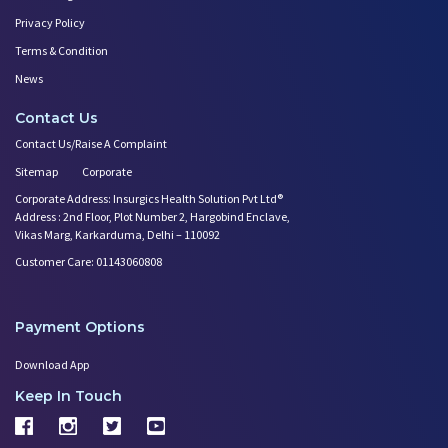
Privacy Policy
Terms & Condition
News
Contact Us
Contact Us/Raise A Complaint
Sitemap
Corporate
Corporate Address: Insurgics Health Solution Pvt Ltd®
Address : 2nd Floor, Plot Number 2, Hargobind Enclave,
Vikas Marg, Karkarduma, Delhi – 110092
Customer Care: 01143060808
Payment Options
Download App
Keep In Touch