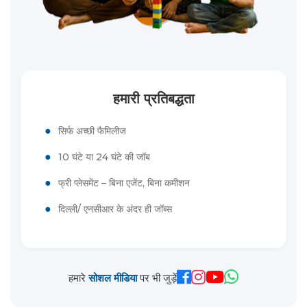
हमारी प्रतिबद्धता
●
सिर्फ अच्छी फैमिलीज
●
10 घंटे या 24 घंटे की जॉब
●
फ्री प्लेसमेंट – बिना एजेंट, बिना कमीशन
●
दिल्ली/ एनसीआर के अंदर ही जॉब्स
हमारे
सोशल मीडिया
पर भी जुड़ें