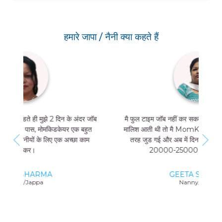
हमारे जापा / नैनी क्या कहते हैं
मै फुल टाइम जॉब नहीं कर सकती थी, और मुझे मां और बच्चे की
मालिश आती थी तो मै MomKidCare के साथ फ्रीलांसर की
तरह जुड गई और अब में दिन में सिर्फ 4 घंटे काम करके भी
20000-25000 तक कमा सकती हूं।
GEETA SHARMA
Nanny/Jappa