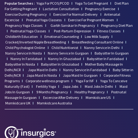
Popular Searches :
Yoga For PCOS/PCOD
I
Yoga To Get Pregnant
I
Diet Plan
For Getting Pregnant
I
Lactation Consultation
I
Pregnancy Exercise
I
Exercise During Pregnancy
I
Exercise For Normal Delivery
I
Antenatal
Excercise
I
Prenatal Yoga Classess
I
Exercise For Pregnant Women
I
Pregnancy Yoga Classes
I
Garbh Sanskar In Pregnancy
I
Pregnancy Diet Plan
I
Postnatal Yoga Classes
I
Post-Partum Depression
I
Fitness Classes
I
Childbirth Education
I
Emotional Counseling
I
Low Milk Supply
I
Cracked/Inverted Nipple Breastfeeding
I
Breastfeeding Consultant Online
I
Child Psychologist Online
I
Child Nutritionist
I
Nanny Service In Delhi
I
Nanny Service In Noida
I
Nanny Service In Gurgaon
I
Babysitter In Gurgaon
I
Nanny In Faridabad
I
Nanny In Ghaziabad
I
Babysitter In Faridabad
I
Babysitter In Noida
I
Babysitter In Ghaziabad
I
Mother Baby Massage In
Delhi/NCR
I
Japa Maid In Delhi
I
Nanny Service In Faridabad
I
Baby Sitter in
Delhi/NCR
I
Japa Maid In Noida
I
Japa Maid In Gurgaon
I
Corporate Fitness
Programs
I
Corporate wellness program
I
Yoga For IVF
I
Yoga To Conceive
Naturally (Fast)
I
Fertility Yoga
I
Japa Jobs
I
Maid Jobs In Delhi
I
Maid
Jobs In Gurgaon
I
9 Months Pregnancy
I
Healthy Pregnancy
I
Postnatal
Massage In Gurgaon
I
Excercise After Delivery
I
Momkidcare US
I
Momkidcare UK
I
Momkidcare Australia