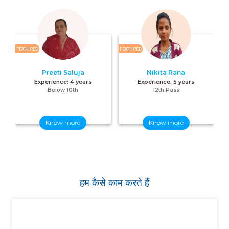
FEATURED
FEATURED
FE
Preeti Saluja
Nikita Rana
Experience:
4 years
Experience:
5 years
Below 10th
12th Pass
Know more
Know more
हम कैसे काम करते हैं