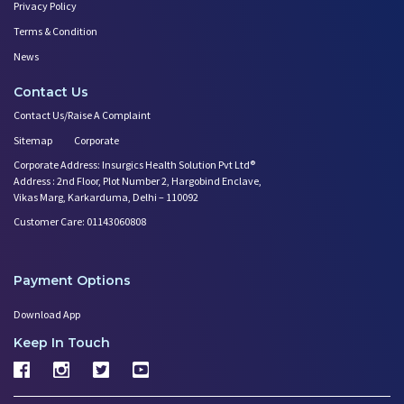
Privacy Policy
Terms & Condition
News
Contact Us
Contact Us/Raise A Complaint
Sitemap
Corporate
Corporate Address: Insurgics Health Solution Pvt Ltd®
Address : 2nd Floor, Plot Number 2, Hargobind Enclave,
Vikas Marg, Karkarduma, Delhi – 110092
Customer Care: 01143060808
Payment Options
Download App
Keep In Touch