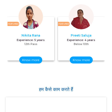
FEATURED
FEATURED
FE
Nikita Rana
Preeti Saluja
Experience:
5 years
Experience:
4 years
12th Pass
Below 10th
Know more
Know more
हम कैसे काम करते हैं