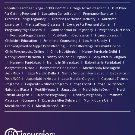
Popular Searches :
Yoga For PCOS/PCOD
I
Yoga To Get Pregnant
I
Diet Plan
For Getting Pregnant
I
Lactation Consultation
I
Pregnancy Exercise
I
Exercise During Pregnancy
I
Exercise For Normal Delivery
I
Antenatal
Excercise
I
Prenatal Yoga Classess
I
Exercise For Pregnant Women
I
Pregnancy Yoga Classes
I
Garbh Sanskar In Pregnancy
I
Pregnancy Diet Plan
I
Postnatal Yoga Classes
I
Post-Partum Depression
I
Fitness Classes
I
Childbirth Education
I
Emotional Counseling
I
Low Milk Supply
I
Cracked/Inverted Nipple Breastfeeding
I
Breastfeeding Consultant Online
I
Child Psychologist Online
I
Child Nutritionist
I
Nanny Service In Delhi
I
Nanny Service In Noida
I
Nanny Service In Gurgaon
I
Babysitter In Gurgaon
I
Nanny In Faridabad
I
Nanny In Ghaziabad
I
Babysitter In Faridabad
I
Babysitter In Noida
I
Babysitter In Ghaziabad
I
Mother Baby Massage In
Delhi/NCR
I
Japa Maid In Delhi
I
Nanny Service In Faridabad
I
Baby Sitter in
Delhi/NCR
I
Japa Maid In Noida
I
Japa Maid In Gurgaon
I
Corporate Fitness
Programs
I
Corporate wellness program
I
Yoga For IVF
I
Yoga To Conceive
Naturally (Fast)
I
Fertility Yoga
I
Japa Jobs
I
Maid Jobs In Delhi
I
Maid
Jobs In Gurgaon
I
9 Months Pregnancy
I
Healthy Pregnancy
I
Postnatal
Massage In Gurgaon
I
Excercise After Delivery
I
Momkidcare US
I
Momkidcare UK
I
Momkidcare Australia