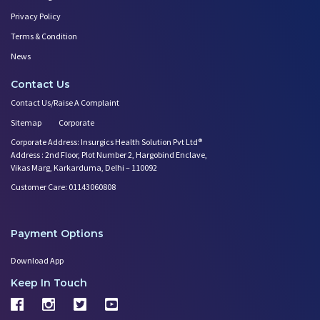
Privacy Policy
Terms & Condition
News
Contact Us
Contact Us/Raise A Complaint
Sitemap
Corporate
Corporate Address: Insurgics Health Solution Pvt Ltd®
Address : 2nd Floor, Plot Number 2, Hargobind Enclave,
Vikas Marg, Karkarduma, Delhi – 110092
Customer Care: 01143060808
Payment Options
Download App
Keep In Touch