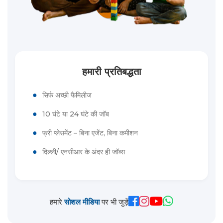
हमारी प्रतिबद्धता
●
सिर्फ अच्छी फैमिलीज
●
10 घंटे या 24 घंटे की जॉब
●
फ्री प्लेसमेंट – बिना एजेंट, बिना कमीशन
●
दिल्ली/ एनसीआर के अंदर ही जॉब्स
हमारे
सोशल मीडिया
पर भी जुड़ें