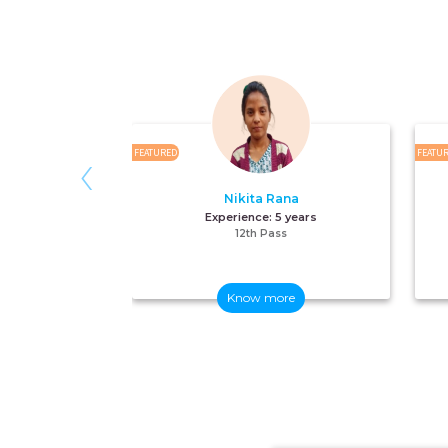
‹
FEATURED
FEATU
Nikita Rana
Experience:
5 years
12th Pass
Know more