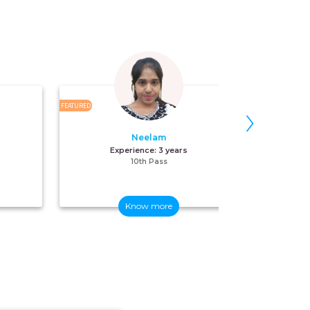
›
FEATURED
FEATURED
Neelam
M
Experience:
3 years
10th Pass
Know more