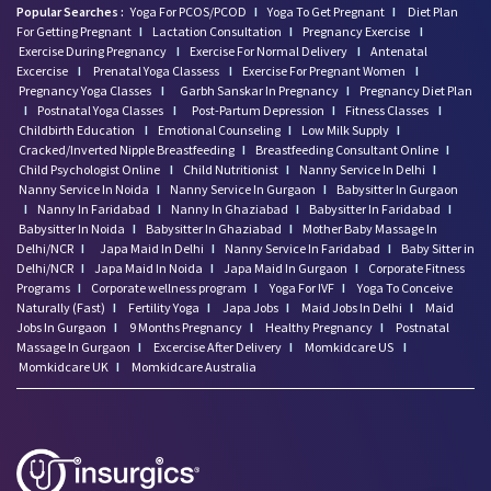
Popular Searches :
Yoga For PCOS/PCOD
I
Yoga To Get Pregnant
I
Diet Plan
For Getting Pregnant
I
Lactation Consultation
I
Pregnancy Exercise
I
Exercise During Pregnancy
I
Exercise For Normal Delivery
I
Antenatal
Excercise
I
Prenatal Yoga Classess
I
Exercise For Pregnant Women
I
Pregnancy Yoga Classes
I
Garbh Sanskar In Pregnancy
I
Pregnancy Diet Plan
I
Postnatal Yoga Classes
I
Post-Partum Depression
I
Fitness Classes
I
Childbirth Education
I
Emotional Counseling
I
Low Milk Supply
I
Cracked/Inverted Nipple Breastfeeding
I
Breastfeeding Consultant Online
I
Child Psychologist Online
I
Child Nutritionist
I
Nanny Service In Delhi
I
Nanny Service In Noida
I
Nanny Service In Gurgaon
I
Babysitter In Gurgaon
I
Nanny In Faridabad
I
Nanny In Ghaziabad
I
Babysitter In Faridabad
I
Babysitter In Noida
I
Babysitter In Ghaziabad
I
Mother Baby Massage In
Delhi/NCR
I
Japa Maid In Delhi
I
Nanny Service In Faridabad
I
Baby Sitter in
Delhi/NCR
I
Japa Maid In Noida
I
Japa Maid In Gurgaon
I
Corporate Fitness
Programs
I
Corporate wellness program
I
Yoga For IVF
I
Yoga To Conceive
Naturally (Fast)
I
Fertility Yoga
I
Japa Jobs
I
Maid Jobs In Delhi
I
Maid
Jobs In Gurgaon
I
9 Months Pregnancy
I
Healthy Pregnancy
I
Postnatal
Massage In Gurgaon
I
Excercise After Delivery
I
Momkidcare US
I
Momkidcare UK
I
Momkidcare Australia
नौकरी (काम) के लिए बात करें
हम आपकी कैसे मदद कर सकते
हैं?
2:18 PM