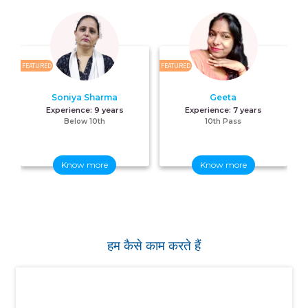
FEATURED
FEATURED
FE
Soniya Sharma
Geeta
Experience:
9 years
Experience:
7 years
Below 10th
10th Pass
Know more
Know more
हम कैसे काम करते हैं