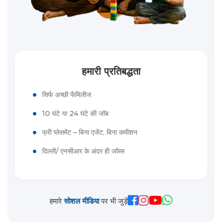
हमारी प्रतिबद्धता
●
सिर्फ अच्छी फैमिलीज
●
10 घंटे या 24 घंटे की जॉब
●
फ्री प्लेसमेंट – बिना एजेंट, बिना कमीशन
●
दिल्ली/ एनसीआर के अंदर ही जॉब्स
हमारे
सोशल मीडिया
पर भी जुड़ें