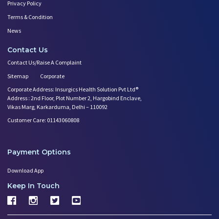
Privacy Policy
Terms & Condition
News
Contact Us
Contact Us/Raise A Complaint
Sitemap
Corporate
Corporate Address: Insurgics Health Solution Pvt Ltd®
Address : 2nd Floor, Plot Number 2, Hargobind Enclave,
Vikas Marg, Karkarduma, Delhi – 110092
Customer Care: 01143060808
Payment Options
Download App
Keep In Touch