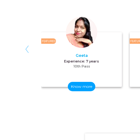
‹
FEATURED
FEATU
Geeta
Experience:
7 years
10th Pass
Know more