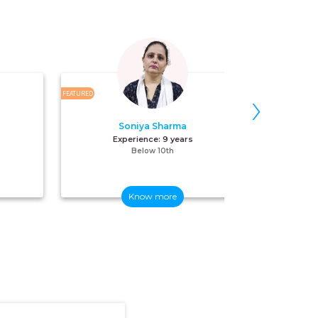
›
FEATURED
FEATURED
Soniya Sharma
Experience:
9 years
E
Below 10th
Know more