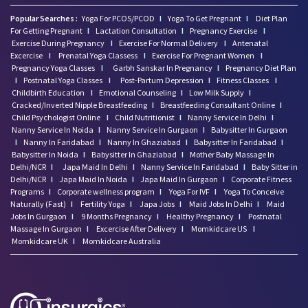
Popular Searches :
Yoga For PCOS/PCOD
I
Yoga To Get Pregnant
I
Diet Plan
For Getting Pregnant
I
Lactation Consultation
I
Pregnancy Exercise
I
Exercise During Pregnancy
I
Exercise For Normal Delivery
I
Antenatal
Excercise
I
Prenatal Yoga Classess
I
Exercise For Pregnant Women
I
Pregnancy Yoga Classes
I
Garbh Sanskar In Pregnancy
I
Pregnancy Diet Plan
I
Postnatal Yoga Classes
I
Post-Partum Depression
I
Fitness Classes
I
Childbirth Education
I
Emotional Counseling
I
Low Milk Supply
I
Cracked/Inverted Nipple Breastfeeding
I
Breastfeeding Consultant Online
I
Child Psychologist Online
I
Child Nutritionist
I
Nanny Service In Delhi
I
Nanny Service In Noida
I
Nanny Service In Gurgaon
I
Babysitter In Gurgaon
I
Nanny In Faridabad
I
Nanny In Ghaziabad
I
Babysitter In Faridabad
I
Babysitter In Noida
I
Babysitter In Ghaziabad
I
Mother Baby Massage In
Delhi/NCR
I
Japa Maid In Delhi
I
Nanny Service In Faridabad
I
Baby Sitter in
Delhi/NCR
I
Japa Maid In Noida
I
Japa Maid In Gurgaon
I
Corporate Fitness
Programs
I
Corporate wellness program
I
Yoga For IVF
I
Yoga To Conceive
Naturally (Fast)
I
Fertility Yoga
I
Japa Jobs
I
Maid Jobs In Delhi
I
Maid
Jobs In Gurgaon
I
9 Months Pregnancy
I
Healthy Pregnancy
I
Postnatal
Massage In Gurgaon
I
Excercise After Delivery
I
Momkidcare US
I
Momkidcare UK
I
Momkidcare Australia