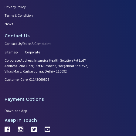
Privacy Policy
Terms & Condition
News
Contact Us
Contact Us/Raise A Complaint
Sitemap
Corporate
Corporate Address: Insurgics Health Solution Pvt Ltd®
Address : 2nd Floor, Plot Number 2, Hargobind Enclave,
Vikas Marg, Karkarduma, Delhi – 110092
Customer Care: 01143060808
Payment Options
Download App
Keep In Touch