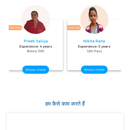
FEATURED
FEATURED
FE
Preeti Saluja
Nikita Rana
Experience:
4 years
Experience:
5 years
Below 10th
12th Pass
Know more
Know more
हम कैसे काम करते हैं