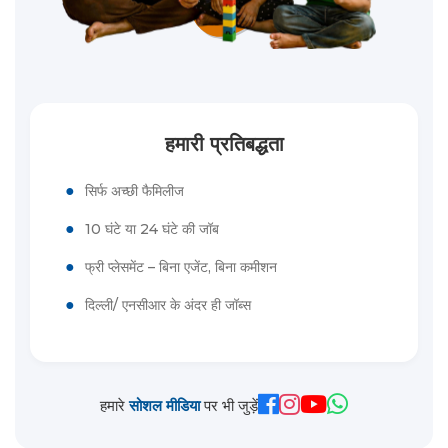
हमारी प्रतिबद्धता
●
सिर्फ अच्छी फैमिलीज
●
10 घंटे या 24 घंटे की जॉब
●
फ्री प्लेसमेंट – बिना एजेंट, बिना कमीशन
●
दिल्ली/ एनसीआर के अंदर ही जॉब्स
हमारे
सोशल मीडिया
पर भी जुड़ें