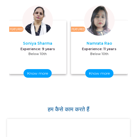
FEATURED
FEATURED
FE
Soniya Sharma
Namrata Rao
Experience:
9 years
Experience:
11 years
Below 10th
Below 10th
Know more
Know more
हम कैसे काम करते हैं