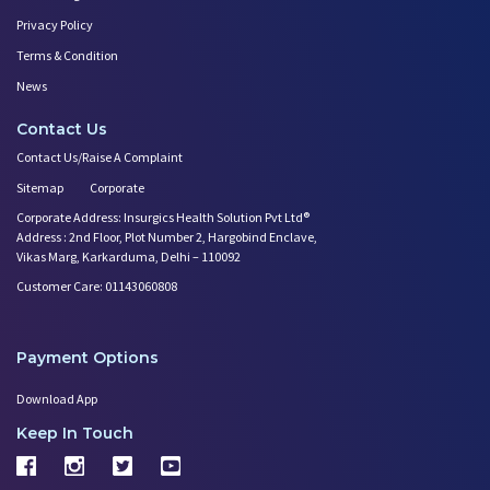
Privacy Policy
Terms & Condition
News
Contact Us
Contact Us/Raise A Complaint
Sitemap
Corporate
Corporate Address: Insurgics Health Solution Pvt Ltd®
Address : 2nd Floor, Plot Number 2, Hargobind Enclave,
Vikas Marg, Karkarduma, Delhi – 110092
Customer Care: 01143060808
Payment Options
Download App
Keep In Touch