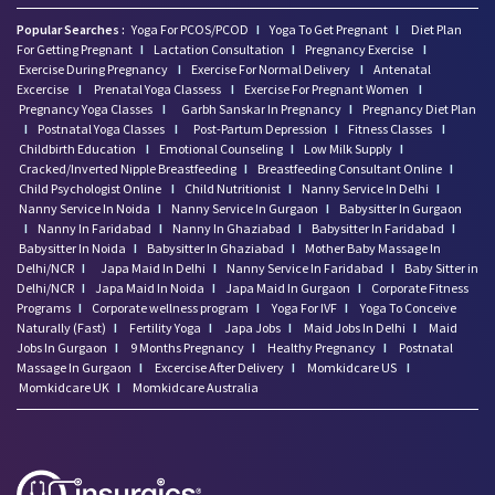
Popular Searches :
Yoga For PCOS/PCOD
I
Yoga To Get Pregnant
I
Diet Plan
For Getting Pregnant
I
Lactation Consultation
I
Pregnancy Exercise
I
Exercise During Pregnancy
I
Exercise For Normal Delivery
I
Antenatal
Excercise
I
Prenatal Yoga Classess
I
Exercise For Pregnant Women
I
Pregnancy Yoga Classes
I
Garbh Sanskar In Pregnancy
I
Pregnancy Diet Plan
I
Postnatal Yoga Classes
I
Post-Partum Depression
I
Fitness Classes
I
Childbirth Education
I
Emotional Counseling
I
Low Milk Supply
I
Cracked/Inverted Nipple Breastfeeding
I
Breastfeeding Consultant Online
I
Child Psychologist Online
I
Child Nutritionist
I
Nanny Service In Delhi
I
Nanny Service In Noida
I
Nanny Service In Gurgaon
I
Babysitter In Gurgaon
I
Nanny In Faridabad
I
Nanny In Ghaziabad
I
Babysitter In Faridabad
I
Babysitter In Noida
I
Babysitter In Ghaziabad
I
Mother Baby Massage In
Delhi/NCR
I
Japa Maid In Delhi
I
Nanny Service In Faridabad
I
Baby Sitter in
Delhi/NCR
I
Japa Maid In Noida
I
Japa Maid In Gurgaon
I
Corporate Fitness
Programs
I
Corporate wellness program
I
Yoga For IVF
I
Yoga To Conceive
Naturally (Fast)
I
Fertility Yoga
I
Japa Jobs
I
Maid Jobs In Delhi
I
Maid
Jobs In Gurgaon
I
9 Months Pregnancy
I
Healthy Pregnancy
I
Postnatal
Massage In Gurgaon
I
Excercise After Delivery
I
Momkidcare US
I
Momkidcare UK
I
Momkidcare Australia