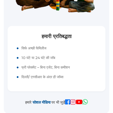
हमारी प्रतिबद्धता
●
सिर्फ अच्छी फैमिलीज
●
10 घंटे या 24 घंटे की जॉब
●
फ्री प्लेसमेंट – बिना एजेंट, बिना कमीशन
●
दिल्ली/ एनसीआर के अंदर ही जॉब्स
हमारे
सोशल मीडिया
पर भी जुड़ें