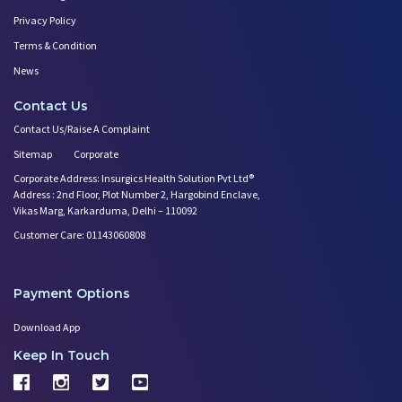
Privacy Policy
Terms & Condition
News
Contact Us
Contact Us/Raise A Complaint
Sitemap
Corporate
Corporate Address: Insurgics Health Solution Pvt Ltd®
Address : 2nd Floor, Plot Number 2, Hargobind Enclave,
Vikas Marg, Karkarduma, Delhi – 110092
Customer Care: 01143060808
Payment Options
Download App
Keep In Touch