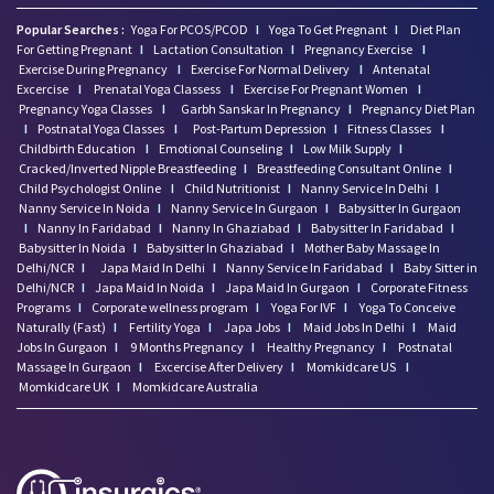
Popular Searches :
Yoga For PCOS/PCOD
I
Yoga To Get Pregnant
I
Diet Plan
For Getting Pregnant
I
Lactation Consultation
I
Pregnancy Exercise
I
Exercise During Pregnancy
I
Exercise For Normal Delivery
I
Antenatal
Excercise
I
Prenatal Yoga Classess
I
Exercise For Pregnant Women
I
Pregnancy Yoga Classes
I
Garbh Sanskar In Pregnancy
I
Pregnancy Diet Plan
I
Postnatal Yoga Classes
I
Post-Partum Depression
I
Fitness Classes
I
Childbirth Education
I
Emotional Counseling
I
Low Milk Supply
I
Cracked/Inverted Nipple Breastfeeding
I
Breastfeeding Consultant Online
I
Child Psychologist Online
I
Child Nutritionist
I
Nanny Service In Delhi
I
Nanny Service In Noida
I
Nanny Service In Gurgaon
I
Babysitter In Gurgaon
I
Nanny In Faridabad
I
Nanny In Ghaziabad
I
Babysitter In Faridabad
I
Babysitter In Noida
I
Babysitter In Ghaziabad
I
Mother Baby Massage In
Delhi/NCR
I
Japa Maid In Delhi
I
Nanny Service In Faridabad
I
Baby Sitter in
Delhi/NCR
I
Japa Maid In Noida
I
Japa Maid In Gurgaon
I
Corporate Fitness
Programs
I
Corporate wellness program
I
Yoga For IVF
I
Yoga To Conceive
Naturally (Fast)
I
Fertility Yoga
I
Japa Jobs
I
Maid Jobs In Delhi
I
Maid
Jobs In Gurgaon
I
9 Months Pregnancy
I
Healthy Pregnancy
I
Postnatal
Massage In Gurgaon
I
Excercise After Delivery
I
Momkidcare US
I
Momkidcare UK
I
Momkidcare Australia