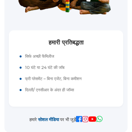
हमारी प्रतिबद्धता
●
सिर्फ अच्छी फैमिलीज
●
10 घंटे या 24 घंटे की जॉब
●
फ्री प्लेसमेंट – बिना एजेंट, बिना कमीशन
●
दिल्ली/ एनसीआर के अंदर ही जॉब्स
हमारे
सोशल मीडिया
पर भी जुड़ें