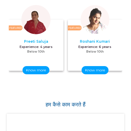
FEATURED
FEATURED
FE
Preeti Saluja
Roshani Kumari
Experience:
4 years
Experience:
6 years
Below 10th
Below 10th
Know more
Know more
हम कैसे काम करते हैं