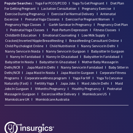
Popular Searches :
Yoga For PCOS/PCOD
I
Yoga To Get Pregnant
I
Diet Plan
For Getting Pregnant
I
Lactation Consultation
I
Pregnancy Exercise
I
Exercise During Pregnancy
I
Exercise For Normal Delivery
I
Antenatal
Excercise
I
Prenatal Yoga Classess
I
Exercise For Pregnant Women
I
Pregnancy Yoga Classes
I
Garbh Sanskar In Pregnancy
I
Pregnancy Diet Plan
I
Postnatal Yoga Classes
I
Post-Partum Depression
I
Fitness Classes
I
Childbirth Education
I
Emotional Counseling
I
Low Milk Supply
I
Cracked/Inverted Nipple Breastfeeding
I
Breastfeeding Consultant Online
I
Child Psychologist Online
I
Child Nutritionist
I
Nanny Service In Delhi
I
Nanny Service In Noida
I
Nanny Service In Gurgaon
I
Babysitter In Gurgaon
I
Nanny In Faridabad
I
Nanny In Ghaziabad
I
Babysitter In Faridabad
I
Babysitter In Noida
I
Babysitter In Ghaziabad
I
Mother Baby Massage In
Delhi/NCR
I
Japa Maid In Delhi
I
Nanny Service In Faridabad
I
Baby Sitter in
Delhi/NCR
I
Japa Maid In Noida
I
Japa Maid In Gurgaon
I
Corporate Fitness
Programs
I
Corporate wellness program
I
Yoga For IVF
I
Yoga To Conceive
Naturally (Fast)
I
Fertility Yoga
I
Japa Jobs
I
Maid Jobs In Delhi
I
Maid
Jobs In Gurgaon
I
9 Months Pregnancy
I
Healthy Pregnancy
I
Postnatal
Massage In Gurgaon
I
Excercise After Delivery
I
Momkidcare US
I
Momkidcare UK
I
Momkidcare Australia