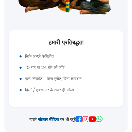
हमारी प्रतिबद्धता
●
सिर्फ अच्छी फैमिलीज
●
10 घंटे या 24 घंटे की जॉब
●
फ्री प्लेसमेंट – बिना एजेंट, बिना कमीशन
●
दिल्ली/ एनसीआर के अंदर ही जॉब्स
हमारे
सोशल मीडिया
पर भी जुड़ें