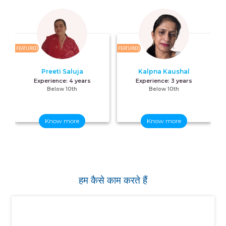
FEATURED
FEATURED
FE
Preeti Saluja
Kalpna Kaushal
Experience:
4 years
Experience:
3 years
Below 10th
Below 10th
Know more
Know more
हम कैसे काम करते हैं