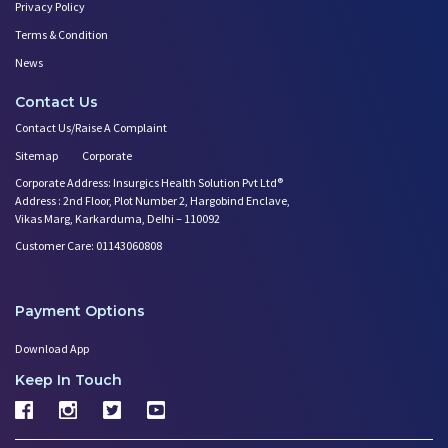
Privacy Policy
Terms & Condition
News
Contact Us
Contact Us/Raise A Complaint
Sitemap
Corporate
Corporate Address: Insurgics Health Solution Pvt Ltd®
Address : 2nd Floor, Plot Number 2, Hargobind Enclave,
Vikas Marg, Karkarduma, Delhi – 110092
Customer Care: 01143060808
Payment Options
Download App
Keep In Touch