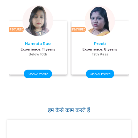
FEATURED
FEATURED
FE
Namrata Rao
Preeti
Experience:
11 years
Experience:
8 years
Below 10th
12th Pass
Know more
Know more
हम कैसे काम करते हैं