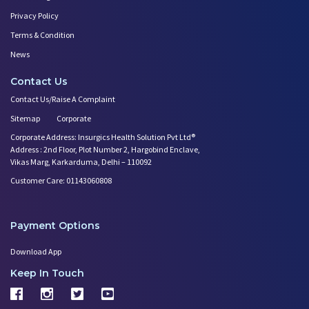
Privacy Policy
Terms & Condition
News
Contact Us
Contact Us/Raise A Complaint
Sitemap
Corporate
Corporate Address: Insurgics Health Solution Pvt Ltd®
Address : 2nd Floor, Plot Number 2, Hargobind Enclave,
Vikas Marg, Karkarduma, Delhi – 110092
Customer Care: 01143060808
Payment Options
Download App
Keep In Touch