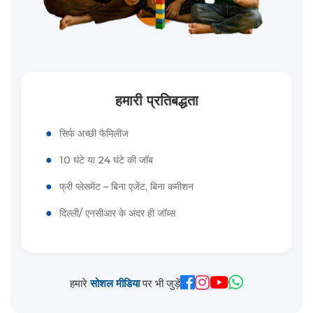
हमारी प्रतिबद्धता
●
सिर्फ अच्छी फैमिलीज
●
10 घंटे या 24 घंटे की जॉब
●
फ्री प्लेसमेंट – बिना एजेंट, बिना कमीशन
●
दिल्ली/ एनसीआर के अंदर ही जॉब्स
हमारे
सोशल मीडिया
पर भी जुड़ें