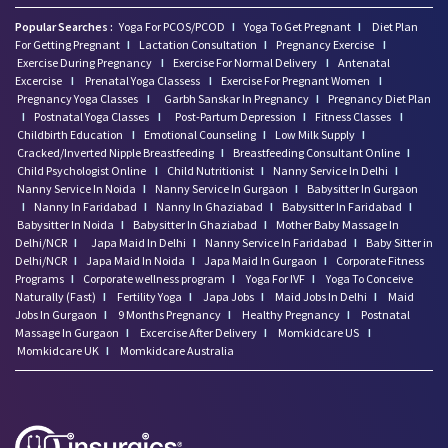
Popular Searches :
Yoga For PCOS/PCOD
I
Yoga To Get Pregnant
I
Diet Plan
For Getting Pregnant
I
Lactation Consultation
I
Pregnancy Exercise
I
Exercise During Pregnancy
I
Exercise For Normal Delivery
I
Antenatal
Excercise
I
Prenatal Yoga Classess
I
Exercise For Pregnant Women
I
Pregnancy Yoga Classes
I
Garbh Sanskar In Pregnancy
I
Pregnancy Diet Plan
I
Postnatal Yoga Classes
I
Post-Partum Depression
I
Fitness Classes
I
Childbirth Education
I
Emotional Counseling
I
Low Milk Supply
I
Cracked/Inverted Nipple Breastfeeding
I
Breastfeeding Consultant Online
I
Child Psychologist Online
I
Child Nutritionist
I
Nanny Service In Delhi
I
Nanny Service In Noida
I
Nanny Service In Gurgaon
I
Babysitter In Gurgaon
I
Nanny In Faridabad
I
Nanny In Ghaziabad
I
Babysitter In Faridabad
I
Babysitter In Noida
I
Babysitter In Ghaziabad
I
Mother Baby Massage In
Delhi/NCR
I
Japa Maid In Delhi
I
Nanny Service In Faridabad
I
Baby Sitter in
Delhi/NCR
I
Japa Maid In Noida
I
Japa Maid In Gurgaon
I
Corporate Fitness
Programs
I
Corporate wellness program
I
Yoga For IVF
I
Yoga To Conceive
Naturally (Fast)
I
Fertility Yoga
I
Japa Jobs
I
Maid Jobs In Delhi
I
Maid
Jobs In Gurgaon
I
9 Months Pregnancy
I
Healthy Pregnancy
I
Postnatal
Massage In Gurgaon
I
Excercise After Delivery
I
Momkidcare US
I
Momkidcare UK
I
Momkidcare Australia